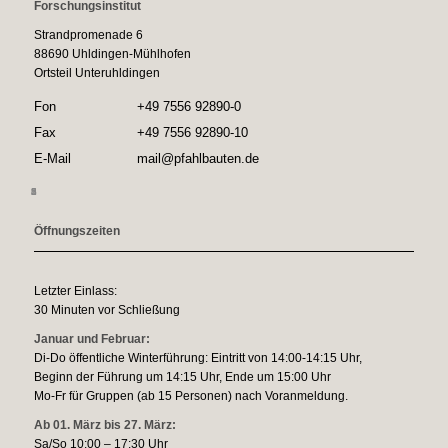
Forschungsinstitut
Strandpromenade 6
88690 Uhldingen-Mühlhofen
Ortsteil Unteruhldingen
Fon
+49 7556 92890-0
Fax
+49 7556 92890-10
E-Mail
mail@pfahlbauten.de
1
2
3
4
5
6
Öffnungszeiten
Letzter Einlass:
30 Minuten vor Schließung
Januar und Februar:
Di-Do öffentliche Winterführung: Eintritt von 14:00-14:15 Uhr,
Beginn der Führung um 14:15 Uhr, Ende um 15:00 Uhr
Mo-Fr für Gruppen (ab 15 Personen) nach Voranmeldung.
Ab 01. März bis 27. März:
Sa/So 10:00 – 17:30 Uhr