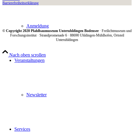
Barriere­freiheits­erklärung
Anmeldung
© Copyright 2020 Pfahlbaumuseum Unteruhldingen Bodensee
· Freilichtmuseum und
Forschungsinstitut · Strandpromenade 6 · 88690 Uhldingen-Mühlhofen, Ortsteil
Unteruhldingen
Nach oben scrollen
Veranstaltungen
Newsletter
Services