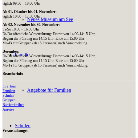
täglich 09:30 – 18:00 Uhr
Ab 01. Oktober bis 01. November:
täglich 10:00 – 17:30 Uhr
Neues Museum am See
Ab 02. November bis 30. November:
Sa/So 10:00 – 16:30 Uhr
Di-Do öffentliche Winterführung: Eintritt von 14:00-14:15 Uhr,
Beginn der Führung um 14:15 Uhr, Ende um 15:00 Uhr
Mo-Fr für Gruppen (ab 15 Personen) nach Voranmeldung.
Dezember:
Familie
Di-Do öffentliche Winterführung: Eintritt von 14:00-14:15 Uhr,
Beginn der Führung um 14:15 Uhr, Ende um 15:00 Uhr
Mo-Fr für Gruppen (ab 15 Personen) nach Voranmeldung.
Besucherinfo
Ihre Tour
Angebote für Familien
Familien
Schulen
Gruppen
Barrierefreiheit
Anreise
Schulen
Veranstaltungen