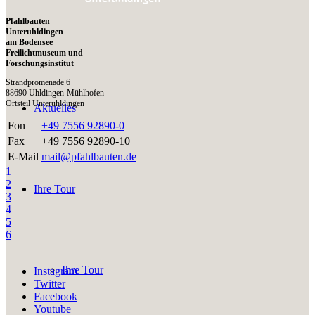
Pfahlbauten
Unteruhldingen
am Bodensee
Freilichtmuseum und
Forschungsinstitut
Strandpromenade 6
88690 Uhldingen-Mühlhofen
Ortsteil Unteruhldingen
Aktuelles
Fon
+49 7556 92890-0
Fax
+49 7556 92890-10
E-Mail
mail@pfahlbauten.de
1
2
Ihre Tour
3
4
5
6
Ihre Tour
Instagram
Twitter
Facebook
Youtube